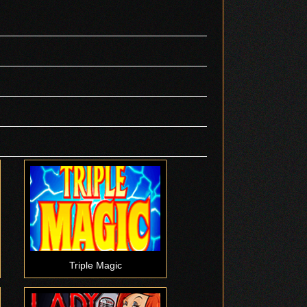
Triple Magic