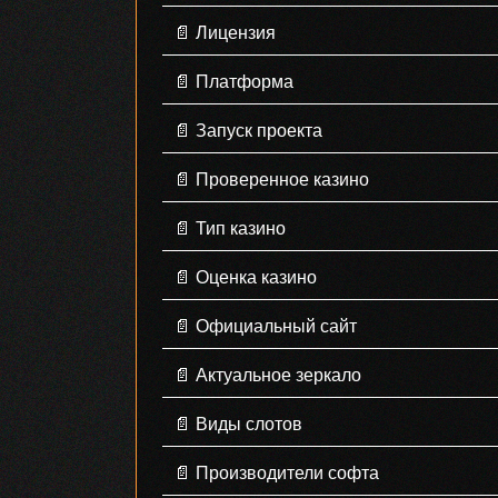
📄 Лицензия
📄 Платформа
📄 Запуск проекта
📄 Проверенное казино
📄 Тип казино
📄 Оценка казино
📄 Официальный сайт
📄 Актуальное зеркало
📄 Виды слотов
📄 Производители софта