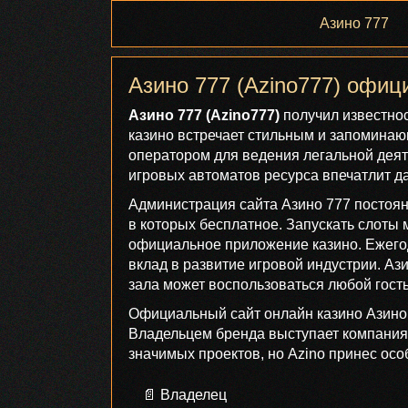
Азино 777
Азино 777 (Azino777) офиц
Азино 777 (Azino777)
получил известнос
казино встречает стильным и запоминаю
оператором для ведения легальной деят
игровых автоматов ресурса впечатлит д
Администрация сайта Азино 777 постоян
в которых бесплатное. Запускать слоты
официальное приложение казино. Ежегод
вклад в развитие игровой индустрии. Аз
зала может воспользоваться любой гость
Официальный сайт онлайн казино Азино 
Владельцем бренда выступает компания V
значимых проектов, но Azino принес осо
📄 Владелец