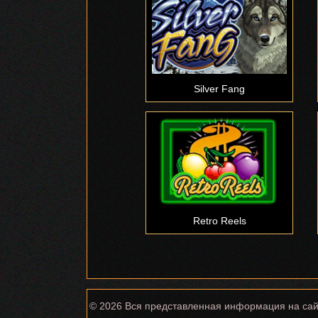
Silver Fang
Retro Reels
© 2026 Вся представленная информация на сай