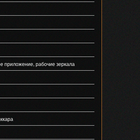
е приложение, рабочие зеркала
аккара